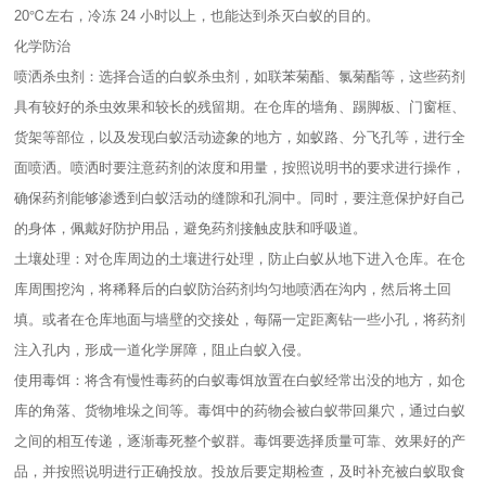
20℃左右，冷冻 24 小时以上，也能达到杀灭白蚁的目的。
化学防治
喷洒杀虫剂：选择合适的白蚁杀虫剂，如联苯菊酯、氯菊酯等，这些药剂
具有较好的杀虫效果和较长的残留期。在仓库的墙角、踢脚板、门窗框、
货架等部位，以及发现白蚁活动迹象的地方，如蚁路、分飞孔等，进行全
面喷洒。喷洒时要注意药剂的浓度和用量，按照说明书的要求进行操作，
确保药剂能够渗透到白蚁活动的缝隙和孔洞中。同时，要注意保护好自己
的身体，佩戴好防护用品，避免药剂接触皮肤和呼吸道。
土壤处理：对仓库周边的土壤进行处理，防止白蚁从地下进入仓库。在仓
库周围挖沟，将稀释后的白蚁防治药剂均匀地喷洒在沟内，然后将土回
填。或者在仓库地面与墙壁的交接处，每隔一定距离钻一些小孔，将药剂
注入孔内，形成一道化学屏障，阻止白蚁入侵。
使用毒饵：将含有慢性毒药的白蚁毒饵放置在白蚁经常出没的地方，如仓
库的角落、货物堆垛之间等。毒饵中的药物会被白蚁带回巢穴，通过白蚁
之间的相互传递，逐渐毒死整个蚁群。毒饵要选择质量可靠、效果好的产
品，并按照说明进行正确投放。投放后要定期检查，及时补充被白蚁取食