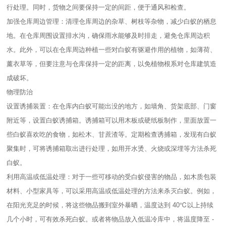
行处理。同时，货物之间要保持一定的间距，便于通风和检查。
加强仓库周边管理：清理仓库周边的杂草、树枝等杂物，减少白蚁的栖息
地。在仓库周围设置排水沟，确保雨水能够及时排走，避免仓库周边积
水。此外，可以在仓库周边种植一些对白蚁有驱避作用的植物，如薄荷、
薰衣草等，但要注意与仓库保持一定的距离，以免植物根系对仓库建筑造
成破坏。
物理防治
设置诱捕装置：在仓库内白蚁可能出没的地方，如墙角、货架底部、门窗
附近等，设置白蚁诱捕箱。诱捕箱可以用木板或硬纸板制作，里面放置一
些白蚁喜欢吃的食物，如松木、甘蔗渣等。定期检查诱捕箱，发现有白蚁
聚集时，可将诱捕箱取出进行处理，如用开水烫、火烧或深埋等方法杀死
白蚁。
利用高温或低温处理：对于一些可移动的受白蚁侵害的物品，如木质包装
材料、小型家具等，可以采用高温或低温处理的方法来杀灭白蚁。例如，
在阳光充足的时候，将这些物品搬到室外暴晒，温度达到 40℃以上持续
几个小时，可有效杀死白蚁。或者将物品放入低温冷库中，将温度降至 -